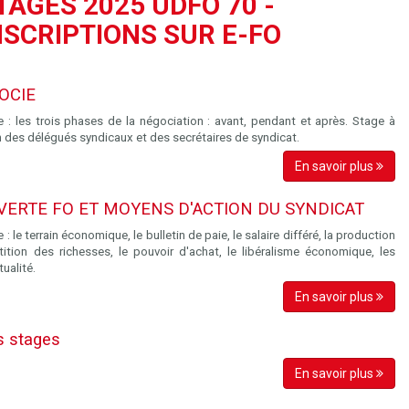
TAGES 2025 UDFO 70 -
NSCRIPTIONS SUR E-FO
OCIE
: les trois phases de la négociation : avant, pendant et après. Stage à
n des délégués syndicaux et des secrétaires de syndicat.
En savoir plus
ERTE FO ET MOYENS D'ACTION DU SYNDICAT
 le terrain économique, le bulletin de paie, le salaire différé, la production
rtition des richesses, le pouvoir d'achat, le libéralisme économique, les
tualité.
En savoir plus
s stages
En savoir plus