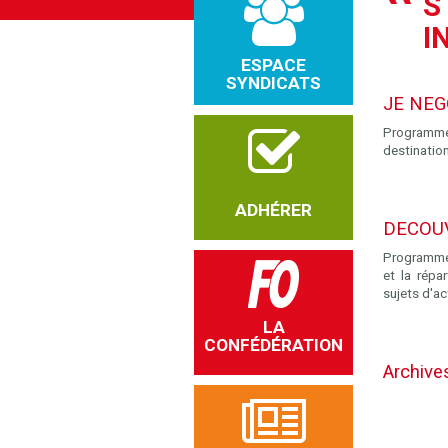
S
I
ESPACE
SYNDICATS
JE NEG
Programme 
destinatio
ADHÉRER
DECOUV
Programme :
et la répa
sujets d'ac
LA
CONFÉDÉRATION
Archive