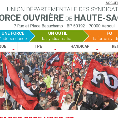
ACCUEI
UNION DÉPARTEMENTALE DES SYNDICA
ORCE OUVRIÈRE
HAUTE-SA
DE
7 Rue et Place Beauchamp
-
BP 50192
-
70000 Vesoul
UNE FORCE
UN OUTIL
FO
l'indépendance
la syndicalisation
la force synd
QUE
TPE
HANDICAP
RE