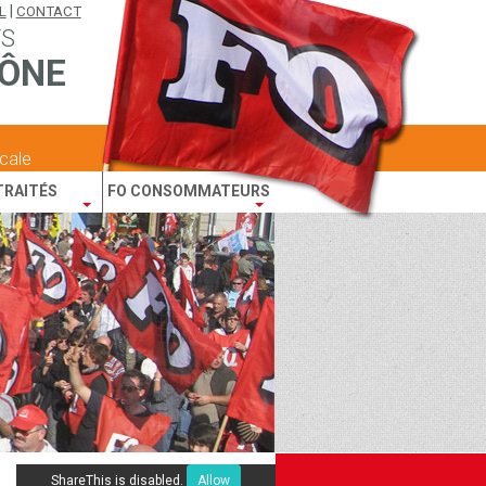
|
L
CONTACT
TS
ÔNE
icale
TRAITÉS
FO CONSOMMATEURS
ShareThis is disabled.
Allow