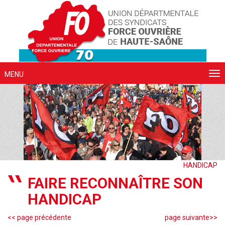
Cookies management panel
MENU
HANDICAP
FAIRE RECONNAÎTRE SON
HANDICAP
<< page précédente
page suivante>>