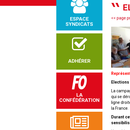
E
<< page p
ESPACE
SYNDICATS
ADHÉRER
Représent
Elections
La campagn
LA
qui se dé
CONFÉDÉRATION
ligne droi
la France.
Durant ce
sensibilis