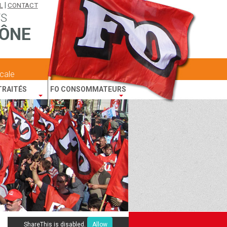
|
L
CONTACT
TS
ÔNE
icale
TRAITÉS
FO CONSOMMATEURS
ShareThis is disabled.
Allow