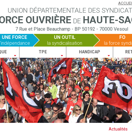
ACCUEI
UNION DÉPARTEMENTALE DES SYNDICA
ORCE OUVRIÈRE
HAUTE-SA
DE
7 Rue et Place Beauchamp
-
BP 50192
-
70000 Vesoul
UNE FORCE
UN OUTIL
FO
l'indépendance
la syndicalisation
la force synd
QUE
TPE
HANDICAP
RE
Actualités