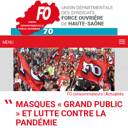
Cookies management panel
MENU
FO consommateurs |
Actualités
MASQUES « GRAND PUBLIC
» ET LUTTE CONTRE LA
PANDÉMIE