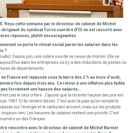
 Reçu cette semaine par le directeur de cabinet de Michel
e dirigeant du syndicat Force ouvrière (FO) en est ressorti avec
ères réponses, plutôt encourageantes.
omment se porte le climat social parmi les salariés dans les
es ?
ouillot. Depuis juin, une colère sourde ne cesse de monter. Elle se
e aujourd’hui dans les entreprises où il y a des réductions de postes ou
tures de départements.
on en France est repassée sous la barre des 2 % au mois d’août,
emière fois depuis trois ans. Ce retour à une inflation plus faible
ie pas forcément une hausse des salaires…
 n’est pas le seul critère. J’ajoute que la récente hausse des prix est
puis 1987. Et ils restent élevés. C’est avec la paie qu’on remplit le
 baisses sur l’énergie et le carburant arrivent, mais sur les produits
, toujours rien. Les hausses de salaires restent une priorité. C’est
e numéro un des Français.
otre rencontre avec le directeur de cabinet de Michel Barnier