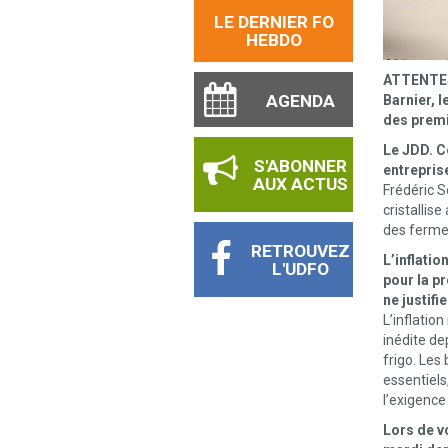
LE DERNIER FO
HEBDO
ATTENTES.
AGENDA
Barnier, l
des premi
Le JDD. C
S'ABONNER
entrepris
AUX ACTUS
Frédéric S
cristallis
des ferme
RETROUVEZ
L’inflati
L'UDFO
pour la pr
ne justif
L’inflation
inédite de
frigo. Les
essentiels
l’exigenc
Lors de v