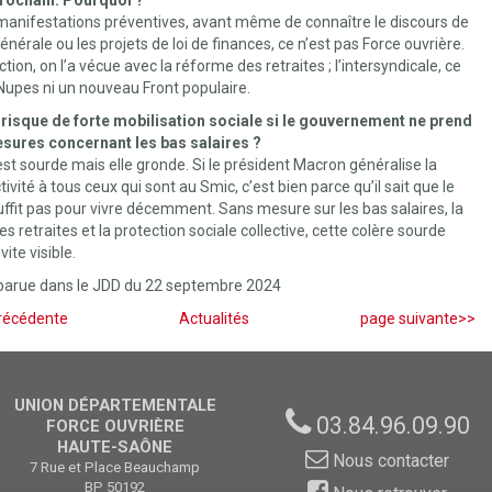
rochain. Pourquoi ?
 manifestations préventives, avant même de connaître le discours de
générale ou les projets de loi de finances, ce n’est pas Force ouvrière.
ction, on l’a vécue avec la réforme des retraites ; l’intersyndicale, ce
a Nupes ni un nouveau Front populaire.
un risque de forte mobilisation sociale si le gouvernement ne prend
sures concernant les bas salaires ?
est sourde mais elle gronde. Si le président Macron généralise la
tivité à tous ceux qui sont au Smic, c’est bien parce qu’il sait que le
ffit pas pour vivre décemment. Sans mesure sur les bas salaires, la
s retraites et la protection sociale collective, cette colère sourde
ite visible.
 parue dans le JDD du 22 septembre 2024
récédente
Actualités
page suivante>>
UNION DÉPARTEMENTALE
03.84.96.09.90
FORCE OUVRIÈRE
HAUTE-SAÔNE
Nous contacter
7 Rue et Place Beauchamp
BP 50192