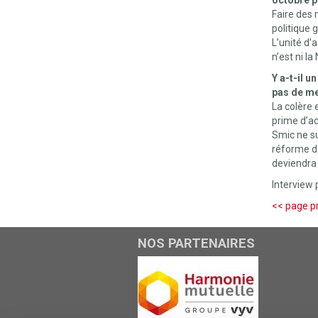
octobre p
Faire des
politique 
L’unité d’a
n’est ni l
Y a-t-il 
pas de me
La colère 
prime d’ac
Smic ne su
réforme de
deviendra v
Interview
<< page p
NOS PARTENAIRES