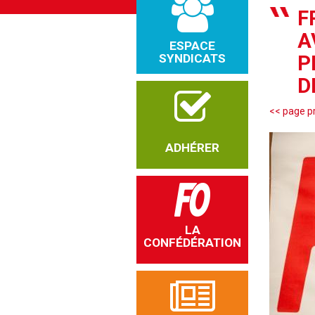
F
A
ESPACE
SYNDICATS
P
D
<< page p
ADHÉRER
LA
CONFÉDÉRATION