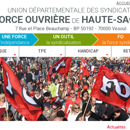
ACCUEI
UNION DÉPARTEMENTALE DES SYNDICA
ORCE OUVRIÈRE
HAUTE-SA
DE
7 Rue et Place Beauchamp
-
BP 50192
-
70000 Vesoul
UNE FORCE
UN OUTIL
FO
l'indépendance
la syndicalisation
la force synd
QUE
TPE
HANDICAP
RE
Actualités