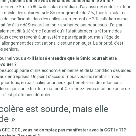
nier, quelles ont été vos demandes concernant le Smic ?
gmenter le Smic à 80 % du salaire médian. J’ai aussi défendu le retour
le mobile des salaires : si le Smic augmente de 2 %, tous les salaires
 de coefficients dans les grilles augmentent de 2 %, inflation ou pas.
ait fin à la « déSmicardisation » souhaitée par beaucoup. J’ai par
galement dit à Jérôme Fournel qu’il fallait abroger la réforme des
 Nous devons revenir à un système par répartition, mais l’âge de
l’allongement des cotisations, c’est un non-sujet. La priorité, c’est
es seniors.
urnel vous a-t-il laissé entendre que le Smic pourrait être
voluer ?
beaucoup parlé d’une économie en berne et de la condition des aides
aux entreprises. Un point d’accord : nous voulons rétablir l’impôt
 pour tous, en particulier pour ceux qui bénéficient de réductions
lleurs que sur le territoire national. Ce rendez- vous était une prise de
ui s’est plutôt bien déroulée.
colère est sourde, mais elle
de »
CFE-CGC, vous ne comptez pas manifester avec la CGT le 1??