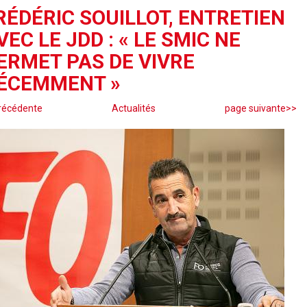
RÉDÉRIC SOUILLOT, ENTRETIEN
VEC LE JDD : « LE SMIC NE
ERMET PAS DE VIVRE
ÉCEMMENT »
récédente
Actualités
page suivante>>