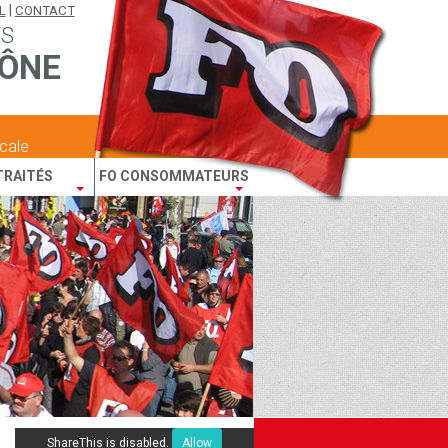
|
L
CONTACT
TS
ÔNE
icale
TRAITÉS
FO CONSOMMATEURS
ShareThis is disabled.
Allow