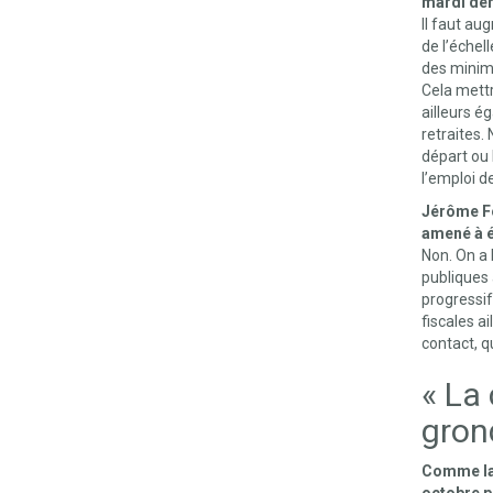
mardi der
Il faut au
de l’échel
des minima
Cela mettr
ailleurs é
retraites.
départ ou 
l’emploi d
Jérôme Fo
amené à é
Non. On a 
publiques 
progressif
fiscales ai
contact, q
« La 
gron
Comme la 